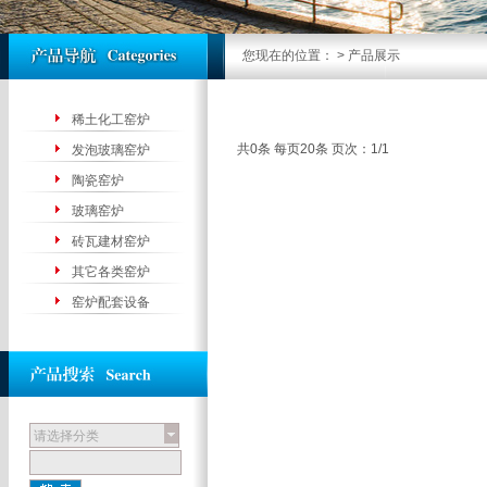
您现在的位置：
>
产品展示
稀土化工窑炉
共0条 每页20条 页次：1/1
发泡玻璃窑炉
陶瓷窑炉
玻璃窑炉
砖瓦建材窑炉
其它各类窑炉
窑炉配套设备
请选择分类