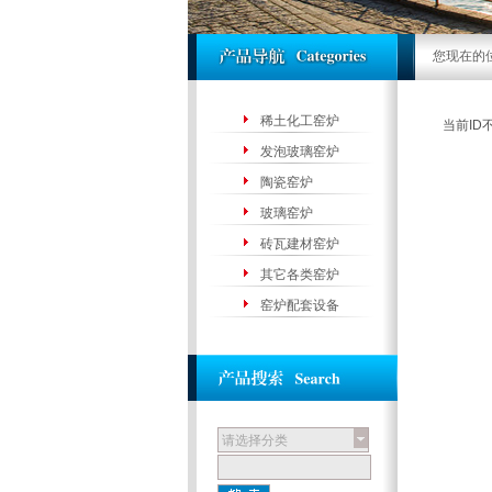
您现在的
稀土化工窑炉
当前ID
发泡玻璃窑炉
陶瓷窑炉
玻璃窑炉
砖瓦建材窑炉
其它各类窑炉
窑炉配套设备
请选择分类