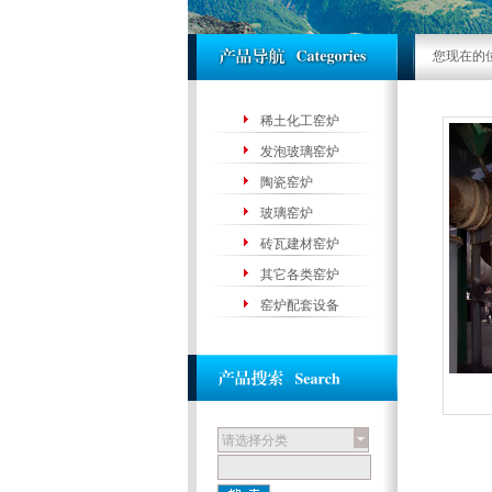
您现在的
稀土化工窑炉
发泡玻璃窑炉
陶瓷窑炉
玻璃窑炉
砖瓦建材窑炉
其它各类窑炉
窑炉配套设备
请选择分类