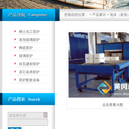
您现在的位置：
>
产品展示
> 泡沫（发泡
稀土化工窑炉
发泡玻璃窑炉
陶瓷窑炉
玻璃窑炉
砖瓦建材窑炉
其它各类窑炉
窑炉配套设备
点击查看大图
请选择分类