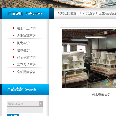
您现在的位置：
>
产品展示
> 卫生洁具隧
稀土化工窑炉
发泡玻璃窑炉
陶瓷窑炉
玻璃窑炉
砖瓦建材窑炉
其它各类窑炉
窑炉配套设备
点击查看大图
请选择分类