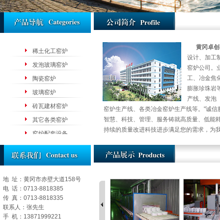
黄冈卓创
稀土化工窑炉
设计、加工
发泡玻璃窑炉
窑炉公司。
工、冶金焦
陶瓷窑炉
膨胀珍珠岩
玻璃窑炉
产线、发泡
砖瓦建材窑炉
窑炉生产线、各类冶金窑炉生产线等。"诚信
智慧、科技、管理、服务铸就高质量、低能
其它各类窑炉
持续的质量改进科技进步满足您的需求，为我
窑炉配套设备
地 址：黄冈市赤壁大道158号
电 话：0713-8818385
传 真：0713-8818335
联系人：张先生
手 机：13871999221