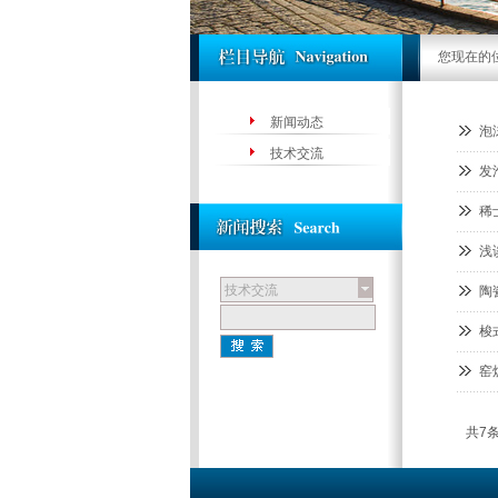
您现在的
新闻动态
泡
技术交流
发
稀
浅
技术交流
陶
梭
窑
共7条