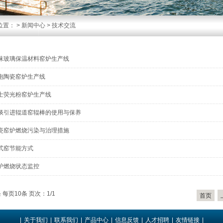
位置：
>
新闻中心
>
技术交流
沫玻璃保温材料窑炉生产线
泡陶瓷窑炉生产线
士荧光粉窑炉生产线
谈引进辊道窑辊棒的使用与保养
瓷窑炉燃烧污染与治理措施
式窑节能方式
炉燃烧状态监控
 每页10条 页次：1/1
首页
|
关于我们
|
联系我们
|
产品中心
|
信息反馈
|
人才招聘
|
友情链接
|